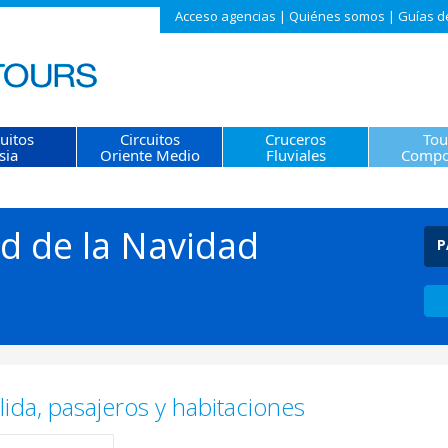
Acceso agencias
|
Quiénes somos
|
Guías d
cuitos
Circuitos
Cruceros
Tou
sia
Oriente Medio
Fluviales
Compo
d de la Navidad
P
ida, pasajeros y habitaciones