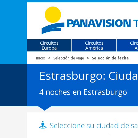
Circuitos
Circuitos
Cir
Europa
América
A
Inicio
Selección de viaje
Selección de fecha
Estrasburgo: Ciuda
4 noches en Estrasburgo
Seleccione su ciudad de sal