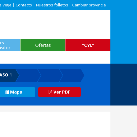
e Viaje
|
Contacto
|
Nuestros folletos
|
Cambiar provincia
rs
Ofertas
"CYL"
sitor
ASO 1
Mapa
Ver PDF