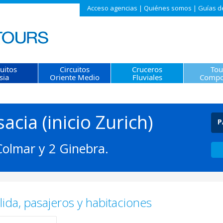
Acceso agencias
|
Quiénes somos
|
Guías d
cuitos
Circuitos
Cruceros
Tou
sia
Oriente Medio
Fluviales
Compo
sacia (inicio Zurich)
P
Colmar y 2 Ginebra.
ida, pasajeros y habitaciones