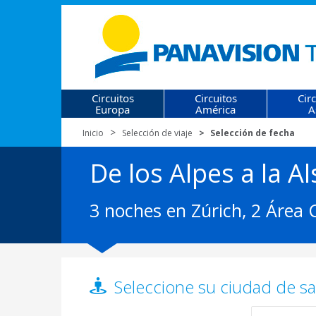
Circuitos
Circuitos
Cir
Europa
América
A
Inicio
Selección de viaje
Selección de fecha
De los Alpes a la Al
3 noches en Zúrich, 2 Área 
Seleccione su ciudad de sal