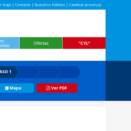
e Viaje
|
Contacto
|
Nuestros folletos
|
Cambiar provincia
rs
Ofertas
"CYL"
sitor
ASO 1
Mapa
Ver PDF