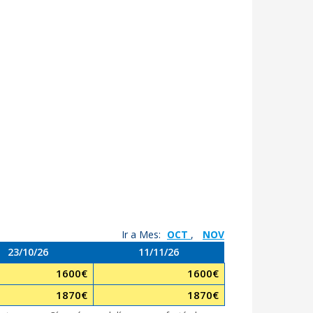
Ir a Mes:
OCT
,
NOV
23/10/26
11/11/26
1600
€
1600
€
1870
€
1870
€