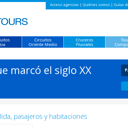
Acceso agencias
|
Quiénes somos
|
Guías d
cuitos
Circuitos
Cruceros
Tou
sia
Oriente Medio
Fluviales
Compo
ue marcó el siglo XX
P
ida, pasajeros y habitaciones