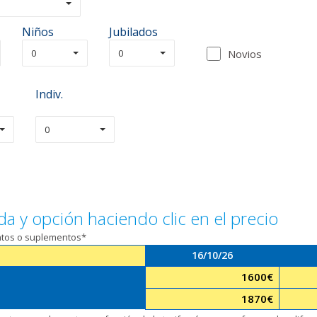
Niños
Jubilados
0
0
Novios
Indiv.
0
da y opción haciendo clic en el precio
entos o suplementos*
16/10/26
1600
€
1870
€