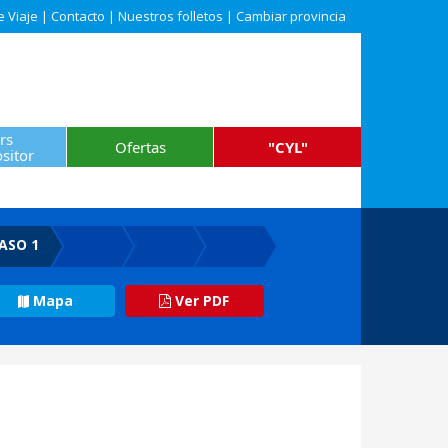
e Viaje
|
Contacto
|
Nuestros folletos
|
Cambiar provincia
rs
Ofertas
"CYL"
sitor
ASO 1
Mapa
Ver PDF