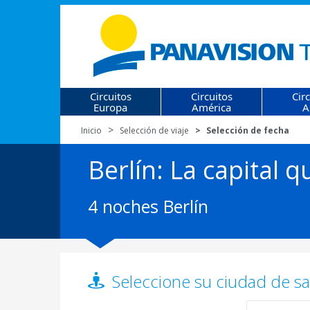
Circuitos
Circuitos
Cir
Europa
América
A
Inicio
Selección de viaje
Selección de fecha
Berlín: La capital q
4 noches Berlín
Seleccione su ciudad de sal