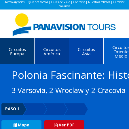
Acceso agencias
|
Quiénes somos
|
Guías de Viaje
|
Contacto
|
Nuestros folletos
|
Cambiar
provincia
Circuito
Circuitos
Circuitos
Circuitos
Oriente
Europa
América
Asia
Medio
Polonia Fascinante: Hist
3 Varsovia, 2 Wroclaw y 2 Cracovia
PASO 1
Mapa
Ver PDF