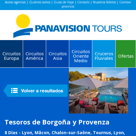
Acceso agencias
|
Quiénes somos
|
Guías de Viaje
|
Contacto
|
Nuestros folletos
|
Cambiar
provincia
Circuitos
Circuitos
Circuitos
Circuitos
Cruceros
Oriente
Ofertas
Europa
América
Asia
Fluviales
Medio
Tesoros de Borgoña y Provenza
8 Días - Lyon, Mâcon, Chalon-sur-Saône, Tournus, Lyon,