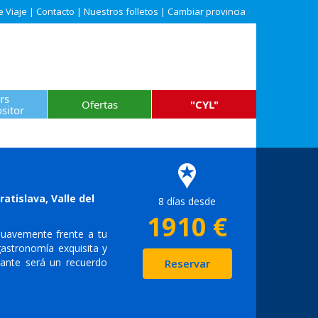
e Viaje
|
Contacto
|
Nuestros folletos
|
Cambiar provincia
rs
Ofertas
"CYL"
sitor
tislava, Valle del
8 días desde
1910
€
suavemente frente a tu
astronomía exquisita y
tante será un recuerdo
Reservar