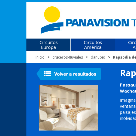
Circuitos
Circuitos
Cir
Europa
América
A
Inicio
cruceros-fluviales
danubio
Rapsodia de
Rap
Passau,
Wachau
Imagina
ventana
paisaje
inolvida