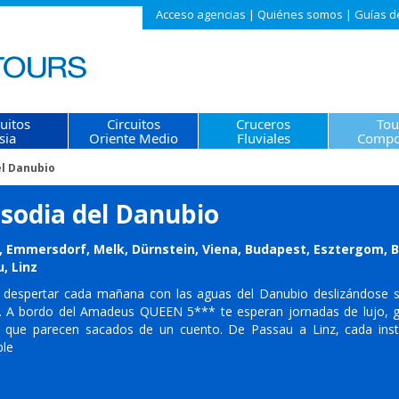
Acceso agencias
|
Quiénes somos
|
Guías d
cuitos
Circuitos
Cruceros
Tou
sia
Oriente Medio
Fluviales
Compo
l Danubio
sodia del Danubio
 Emmersdorf, Melk, Dürnstein, Viena, Budapest, Esztergom, Bra
, Linz
 despertar cada mañana con las aguas del Danubio deslizándose 
. A bordo del Amadeus QUEEN 5*** te esperan jornadas de lujo, g
s que parecen sacados de un cuento. De Passau a Linz, cada ins
ble