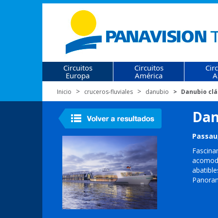
Circuitos
Circuitos
Cir
Europa
América
A
Inicio
cruceros-fluviales
danubio
Danubio clás
Danu
Passau,
Fascin
acomoda
abatibl
Panora