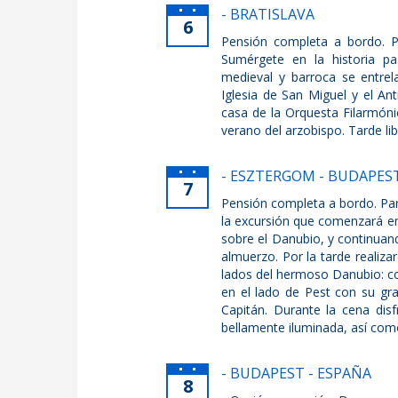
- BRATISLAVA
6
Pensión completa a bordo. Por
Sumérgete en la historia p
medieval y barroca se entrel
Iglesia de San Miguel y el A
casa de la Orquesta Filarmónic
verano del arzobispo. Tarde li
- ESZTERGOM - BUDAPES
7
Pensión completa a bordo. Par
la excursión que comenzará en
sobre el Danubio, y continuan
almuerzo. Por la tarde realiz
lados del hermoso Danubio: con
en el lado de Pest con su gra
Capitán. Durante la cena dis
bellamente iluminada, así como
- BUDAPEST - ESPAÑA
8