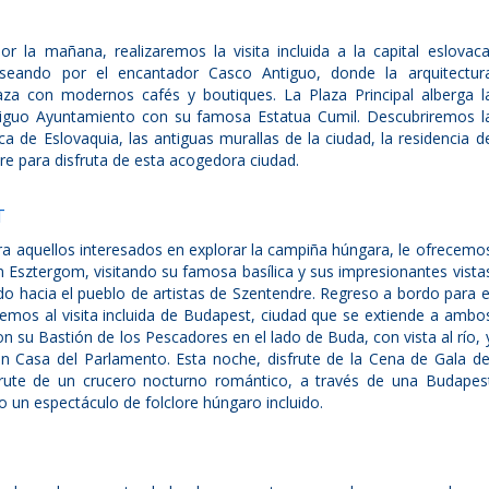
 la mañana, realizaremos la visita incluida a la capital eslovaca
aseando por el encantador Casco Antiguo, donde la arquitectur
aza con modernos cafés y boutiques. La Plaza Principal alberga l
ntiguo Ayuntamiento con su famosa Estatua Cumil. Descubriremos l
a de Eslovaquia, las antiguas murallas de la ciudad, la residencia d
bre para disfruta de esta acogedora ciudad.
T
a aquellos interesados en explorar la campiña húngara, le ofrecemo
 Esztergom, visitando su famosa basílica y sus impresionantes vista
do hacia el pueblo de artistas de Szentendre. Regreso a bordo para e
aremos al visita incluida de Budapest, ciudad que se extiende a ambo
 su Bastión de los Pescadores en el lado de Buda, con vista al río, 
n Casa del Parlamento. Esta noche, disfrute de la Cena de Gala de
frute de un crucero nocturno romántico, a través de una Budapes
 un espectáculo de folclore húngaro incluido.