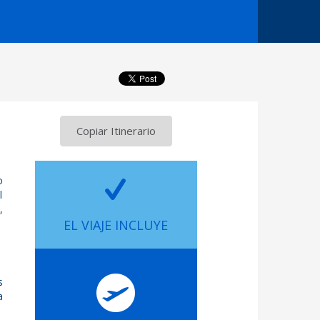
Copiar Itinerario
o
l
,
EL VIAJE INCLUYE
s
a