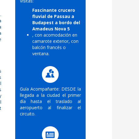
Visitas:
Fascinante crucero
.
fluvial de Passau a
a
Budapest a bordo del
a
Amadeus Nova 5
a
, con acomodación en
e
camarote exterior, con
balcón francés o
ventana.
s
s
l
Guía Acompañante: DESDE la
s
llegada a la ciudad el primer
y
día hasta el traslado al
l
aeropuerto al finalizar el
t
circuito.