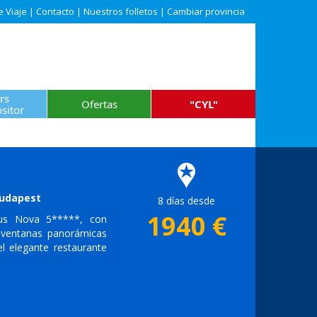
e Viaje
|
Contacto
|
Nuestros folletos
|
Cambiar provincia
rs
Ofertas
"CYL"
sitor
Budapest
8 días desde
1940
€
eus Nova 5*****, con
 ventanas panorámicas
l elegante restaurante