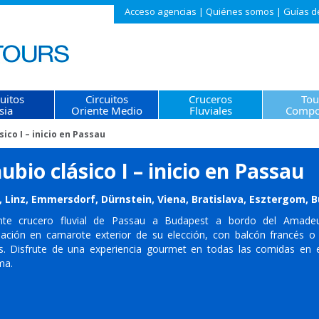
Acceso agencias
|
Quiénes somos
|
Guías d
cuitos
Circuitos
Cruceros
Tou
sia
Oriente Medio
Fluviales
Compo
ico I – inicio en Passau
bio clásico I – inicio en Passau
 Linz, Emmersdorf, Dürnstein, Viena, Bratislava, Esztergom, 
ante crucero fluvial de Passau a Budapest a bordo del Amad
ción en camarote exterior de su elección, con balcón francés o
es. Disfrute de una experiencia gourmet en todas las comidas en e
ma.