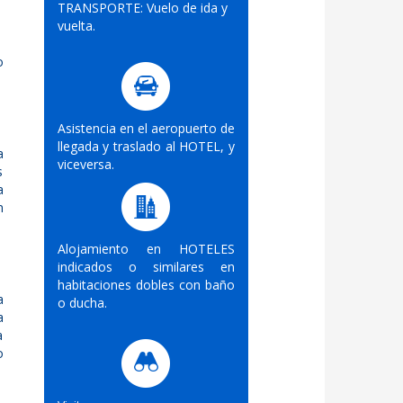
TRANSPORTE: Vuelo de ida y
vuelta.
o
Asistencia en el aeropuerto de
llegada y traslado al HOTEL, y
a
viceversa.
s
a
n
Alojamiento en HOTELES
indicados o similares en
habitaciones dobles con baño
a
o ducha.
a
a
o