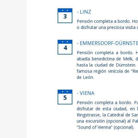
- LINZ
3
Pensión completa a bordo. Hoy
o disfrutar una preciosa visita 
- EMMERSDORF-DÜRNSTE
4
Pensión completa a bordo. H
abadía benedictina de Melk, 
hasta la ciudad de Dürnstein.
famosa región vinícola de “Ri
de León.
- VIENA
5
Pensión completa a bordo. Pa
disfrutar de esta ciudad, en
Ringstrasse, la Catedral de Sa
una excursión (opcional) al P
“Sound of Vienna” (opcional).