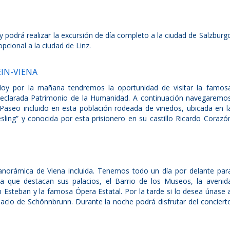
 podrá realizar la excursión de día completo a la ciudad de Salzburg
opcional a la ciudad de Linz.
IN-VIENA
oy por la mañana tendremos la oportunidad de visitar la famos
declarada Patrimonio de la Humanidad. A continuación navegaremo
 Paseo incluido en esta población rodeada de viñedos, ubicada en l
esling” y conocida por esta prisionero en su castillo Ricardo Corazó
norámica de Viena incluida. Tenemos todo un día por delante par
 la que destacan sus palacios, el Barrio de los Museos, la avenid
n Esteban y la famosa Ópera Estatal. Por la tarde si lo desea únase 
alacio de Schönnbrunn. Durante la noche podrá disfrutar del conciert