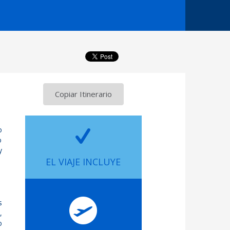
Copiar Itinerario
o
o
y
EL VIAJE INCLUYE
s
,
o