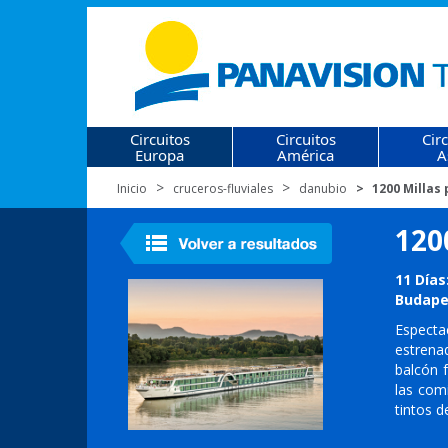
Circuitos
Circuitos
Cir
Europa
América
A
Inicio
cruceros-fluviales
danubio
1200 Millas
120
11 Días
Budapes
Especta
estrena
balcón 
las com
tintos d