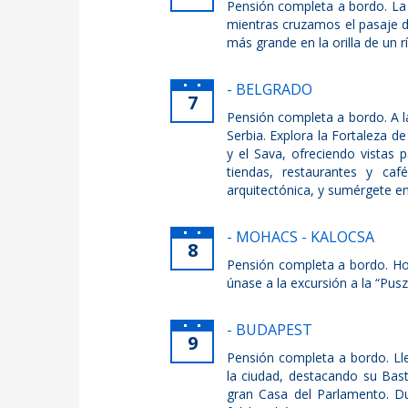
Pensión completa a bordo. La 
mientras cruzamos el pasaje d
más grande en la orilla de un r
- BELGRADO
7
Pensión completa a bordo. A la
Serbia. Explora la Fortaleza 
y el Sava, ofreciendo vistas 
tiendas, restaurantes y ca
arquitectónica, y sumérgete e
- MOHACS - KALOCSA
8
Pensión completa a bordo. Ho
únase a la excursión a la “Pus
- BUDAPEST
9
Pensión completa a bordo. Lle
la ciudad, destacando su Bas
gran Casa del Parlamento. Du