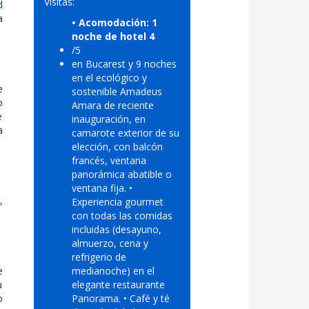
Visitas:
d
a
• Acomodación: 1
noche de hotel 4
/5
en Bucarest y 9 noches
en el ecológico y
e
sostenible Amadeus
o
Amara de reciente
e
inauguración, en
a
camarote exterior de su
elección, con balcón
francés, ventana
panorámica abatible o
ventana fija. •
,
Experiencia gourmet
con todas las comidas
incluidas (desayuno,
almuerzo, cena y
refrigerio de
e
medianoche) en el
u
elegante restaurante
o
Panorama. • Café y té