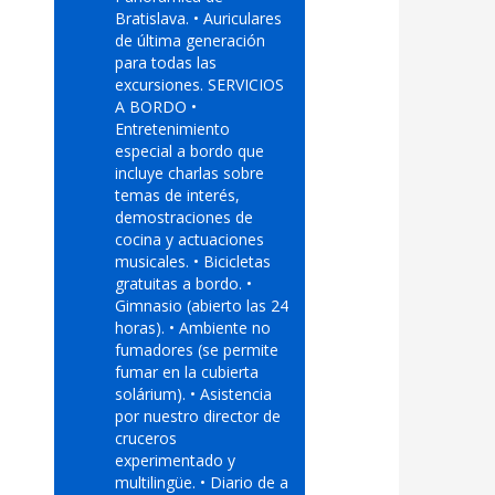
Bratislava. • Auriculares
de última generación
para todas las
excursiones. SERVICIOS
A BORDO •
Entretenimiento
especial a bordo que
incluye charlas sobre
temas de interés,
demostraciones de
cocina y actuaciones
musicales. • Bicicletas
gratuitas a bordo. •
Gimnasio (abierto las 24
horas). • Ambiente no
fumadores (se permite
fumar en la cubierta
solárium). • Asistencia
por nuestro director de
cruceros
experimentado y
multilingüe. • Diario de a