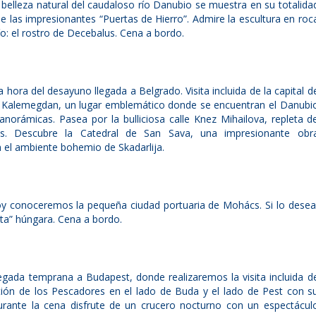
belleza natural del caudaloso río Danubio se muestra en su totalida
e las impresionantes “Puertas de Hierro”. Admire la escultura en roc
ío: el rostro de Decebalus. Cena a bordo.
 hora del desayuno llegada a Belgrado. Visita incluida de la capital d
de Kalemegdan, un lugar emblemático donde se encuentran el Danubi
panorámicas. Pasea por la bulliciosa calle Knez Mihailova, repleta d
fés. Descubre la Catedral de San Sava, una impresionante obr
n el ambiente bohemio de Skadarlija.
y conoceremos la pequeña ciudad portuaria de Mohács. Si lo desea
zta” húngara. Cena a bordo.
gada temprana a Budapest, donde realizaremos la visita incluida d
tión de los Pescadores en el lado de Buda y el lado de Pest con s
rante la cena disfrute de un crucero nocturno con un espectácul