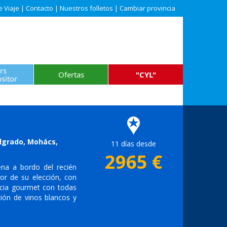
e Viaje
|
Contacto
|
Nuestros folletos
|
Cambiar provincia
rs
Ofertas
"CYL"
sitor
elgrado, Mohács,
11 días desde
2965
€
ena a bordo del recién
r de su elección, con
ncia gourmet con todas
ión de vinos blancos y