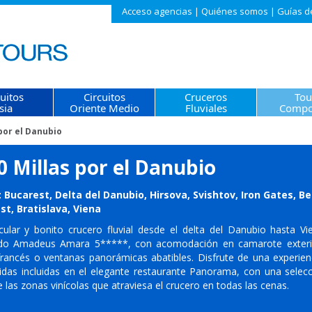
Acceso agencias
|
Quiénes somos
|
Guías d
cuitos
Circuitos
Cruceros
Tou
sia
Oriente Medio
Fluviales
Compo
 por el Danubio
0 Millas por el Danubio
: Bucarest, Delta del Danubio, Hirsova, Svishtov, Iron Gates, B
t, Bratislava, Viena
cular y bonito crucero fluvial desde el delta del Danubio hasta Vi
do Amadeus Amara 5*****, con acomodación en camarote exterio
francés o ventanas panorámicas abatibles. Disfrute de una experie
idas incluidas en el elegante restaurante Panorama, con una selecc
e las zonas vinícolas que atraviesa el crucero en todas las cenas.