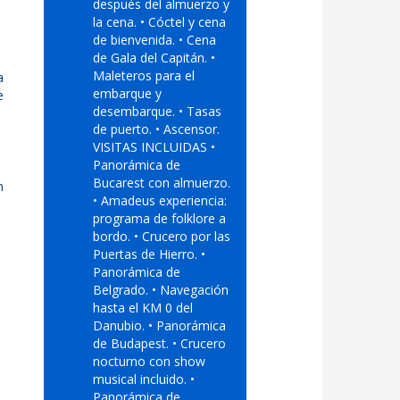
después del almuerzo y
la cena. • Cóctel y cena
de bienvenida. • Cena
de Gala del Capitán. •
Maleteros para el
a
embarque y
e
desembarque. • Tasas
de puerto. • Ascensor.
VISITAS INCLUIDAS •
Panorámica de
Bucarest con almuerzo.
n
• Amadeus experiencia:
programa de folklore a
bordo. • Crucero por las
Puertas de Hierro. •
Panorámica de
Belgrado. • Navegación
hasta el KM 0 del
Danubio. • Panorámica
de Budapest. • Crucero
nocturno con show
musical incluido. •
Panorámica de