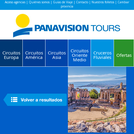
Acceso agencias
|
Quiénes somos
|
Guías de Viaje
|
Contacto
|
Nuestros folletos
|
Cambiar
provincia
Circuitos
Circuitos
Circuitos
Circuitos
Cruceros
Oriente
Ofertas
Europa
América
Asia
Fluviales
Medio