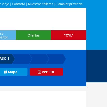
e Viaje
|
Contacto
|
Nuestros folletos
|
Cambiar provincia
rs
Ofertas
"CYL"
sitor
ASO 1
Mapa
Ver PDF