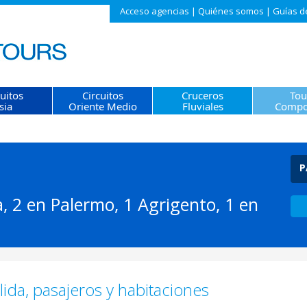
Acceso agencias
|
Quiénes somos
|
Guías d
cuitos
Circuitos
Cruceros
Tou
sia
Oriente Medio
Fluviales
Compo
P
, 2 en Palermo, 1 Agrigento, 1 en
ida, pasajeros y habitaciones