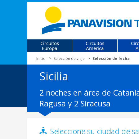
Circuitos
Circuitos
Cir
Europa
América
A
Inicio
Selección de viaje
Selección de fecha
Sicilia
2 noches en área de Catania
Ragusa y 2 Siracusa
Seleccione su ciudad de sal