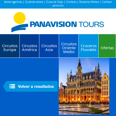
Acceso agencias
|
Quiénes somos
|
Guías de Viaje
|
Contacto
|
Nuestros folletos
|
Cambiar
provincia
Circuitos
Circuitos
Circuitos
Circuitos
Cruceros
Oriente
Ofertas
Europa
América
Asia
Fluviales
Medio