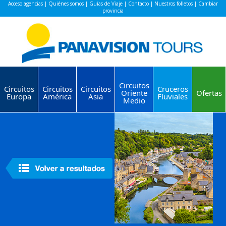
Acceso agencias
|
Quiénes somos
|
Guías de Viaje
|
Contacto
|
Nuestros folletos
|
Cambiar
provincia
Circuitos
Circuitos
Circuitos
Circuitos
Cruceros
Oriente
Ofertas
Europa
América
Asia
Fluviales
Medio