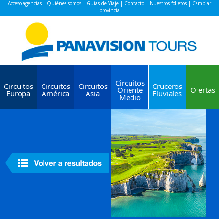
Acceso agencias
|
Quiénes somos
|
Guías de Viaje
|
Contacto
|
Nuestros folletos
|
Cambiar
provincia
Circuitos
Circuitos
Circuitos
Circuitos
Cruceros
Oriente
Ofertas
Europa
América
Asia
Fluviales
Medio