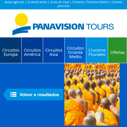
Acceso agencias
|
Quiénes somos
|
Guías de Viaje
|
Contacto
|
Nuestros folletos
|
Cambiar
provincia
Circuitos
Circuitos
Circuitos
Circuitos
Cruceros
Oriente
Ofertas
Europa
América
Asia
Fluviales
Medio