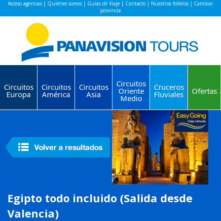
Acceso agencias
|
Quiénes somos
|
Guías de Viaje
|
Contacto
|
Nuestros folletos
|
Cambiar
provincia
Circuitos
Circuitos
Circuitos
Circuitos
Cruceros
Oriente
Ofertas
Europa
América
Asia
Fluviales
Medio
Egipto todo incluido (Salida desde
Valencia)