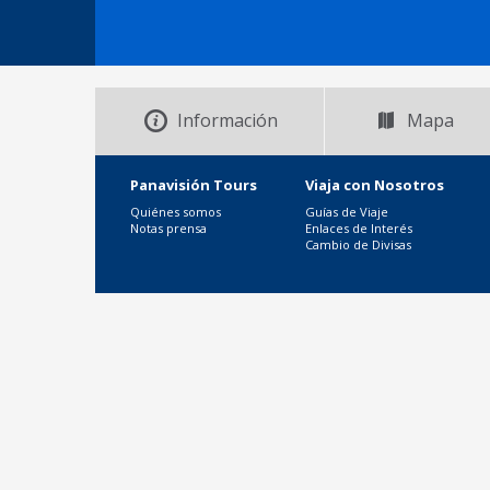
Información
Mapa
Panavisión Tours
Viaja con Nosotros
Quiénes somos
Guías de Viaje
Notas prensa
Enlaces de Interés
Cambio de Divisas