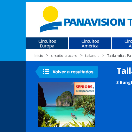
Circuitos
Circuitos
Cir
Europa
América
A
Inicio
circuito-crucero
tailandia
Tailandia: Pa
Tai
3 Bangk