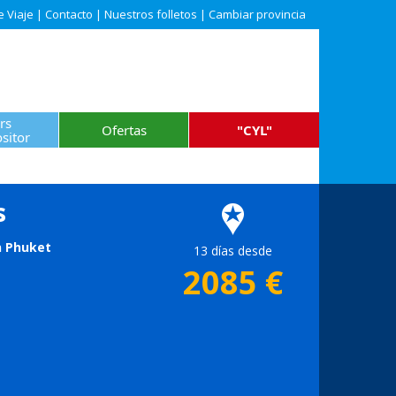
e Viaje
|
Contacto
|
Nuestros folletos
|
Cambiar provincia
rs
Ofertas
"CYL"
sitor
s
n Phuket
13 días desde
2085
€