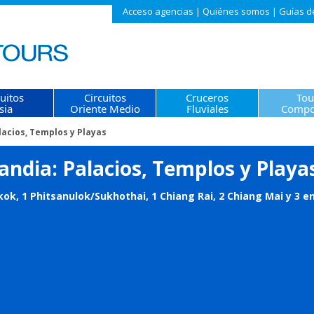
Acceso agencias
|
Quiénes somos
|
Guías d
cuitos
Circuitos
Cruceros
Tou
sia
Oriente Medio
Fluviales
Compo
lacios, Templos y Playas
landia: Palacios, Templos y Playa
ok, 1 Phitsanulok/Sukhothai, 1 Chiang Rai, 2 Chiang Mai y 3 e