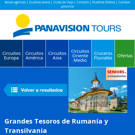
Acceso agencias
|
Quiénes somos
|
Guías de Viaje
|
Contacto
|
Nuestros folletos
|
Cambiar
provincia
Circuitos
Circuitos
Circuitos
Circuitos
Cruceros
Oriente
Ofertas
Europa
América
Asia
Fluviales
Medio
Grandes Tesoros de Rumanía y
Transilvania