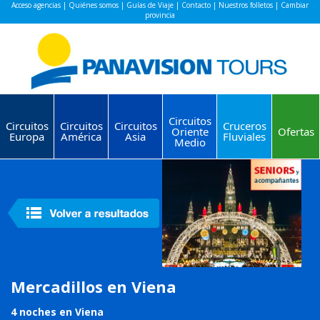
Acceso agencias
|
Quiénes somos
|
Guías de Viaje
|
Contacto
|
Nuestros folletos
|
Cambiar
provincia
Circuitos
Circuitos
Circuitos
Circuitos
Cruceros
Oriente
Ofertas
Europa
América
Asia
Fluviales
Medio
Mercadillos en Viena
4 noches en Viena