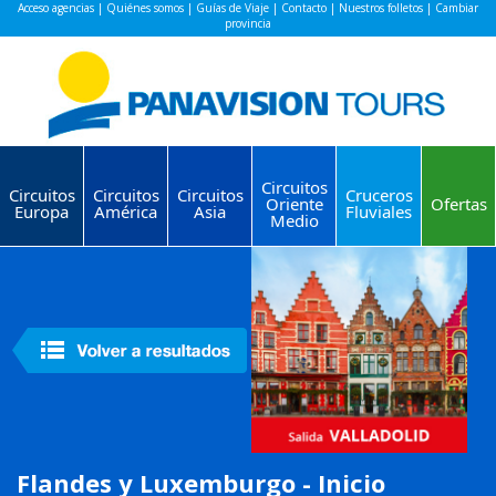
Acceso agencias
|
Quiénes somos
|
Guías de Viaje
|
Contacto
|
Nuestros folletos
|
Cambiar
provincia
Circuitos
Circuitos
Circuitos
Circuitos
Cruceros
Oriente
Ofertas
Europa
América
Asia
Fluviales
Medio
Flandes y Luxemburgo - Inicio