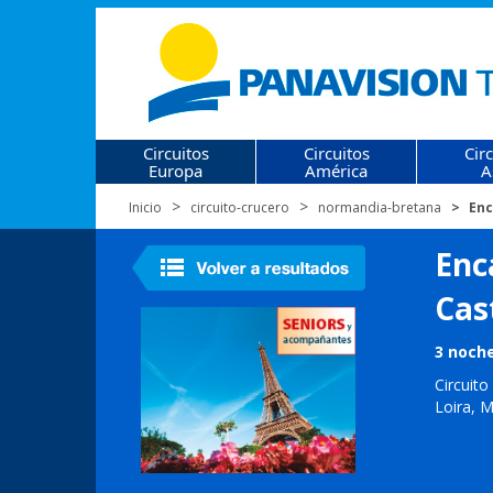
Circuitos
Circuitos
Cir
Europa
América
A
Inicio
circuito-crucero
normandia-bretana
Enc
Enca
Cast
3 noche
Circuito
Loira, 