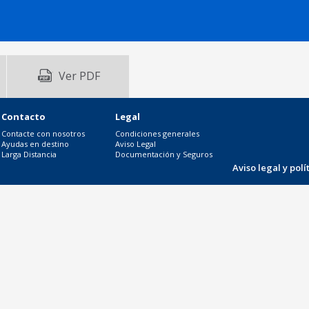
Ver PDF
Contacto
Legal
Contacte con nosotros
Condiciones generales
Ayudas en destino
Aviso Legal
Larga Distancia
Documentación y Seguros
Aviso legal y pol