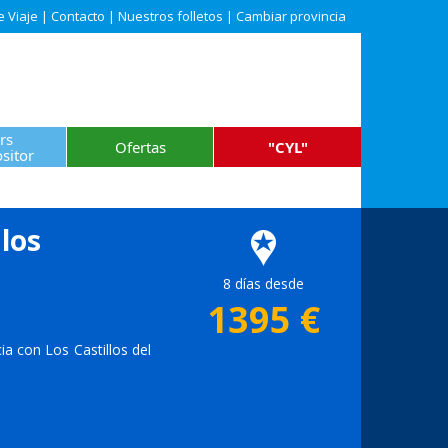
e Viaje
|
Contacto
|
Nuestros folletos
|
Cambiar provincia
rs
Ofertas
"CYL"
sitor
 los
8 días desde
1395
€
ia con Los Castillos del