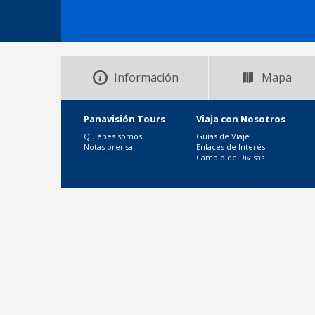
Información
Mapa
Panavisión Tours
Viaja con Nosotros
Quiénes somos
Guías de Viaje
Notas prensa
Enlaces de Interés
Cambio de Divisas