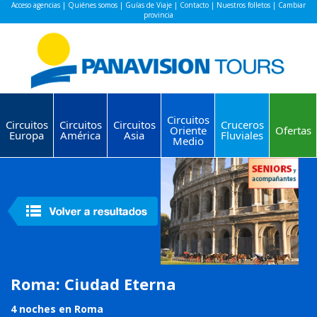
Acceso agencias
|
Quiénes somos
|
Guías de Viaje
|
Contacto
|
Nuestros folletos
|
Cambiar
provincia
Circuitos
Circuitos
Circuitos
Circuitos
Cruceros
Oriente
Ofertas
Europa
América
Asia
Fluviales
Medio
Roma: Ciudad Eterna
4 noches en Roma