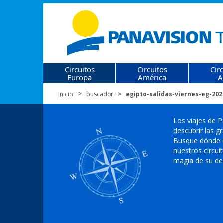
Circuitos
Circuitos
Cir
Europa
América
A
Inicio
buscador
egipto-salidas-viernes-eg-202
Los viajes de P
descubrir las g
Busque dónde qu
nuestros circui
magia de su de