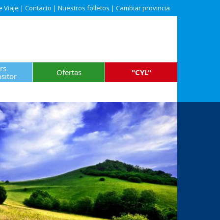
e Viaje
|
Contacto
|
Nuestros folletos
|
Cambiar provincia
rs
Ofertas
"CYL"
sitor