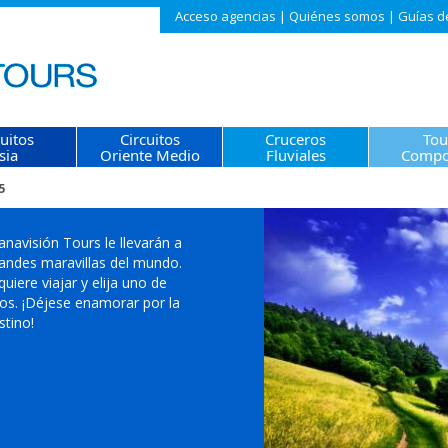
Acceso agencias
|
Quiénes somos
|
Guías d
cuitos
Circuitos
Cruceros
Tou
sia
Oriente Medio
Fluviales
Compo
5
anavisión Tours le llevarán a
randes maravillas del mundo.
iere viajar y elija uno de
tos. ¡Déjese enamorar por la
stino!