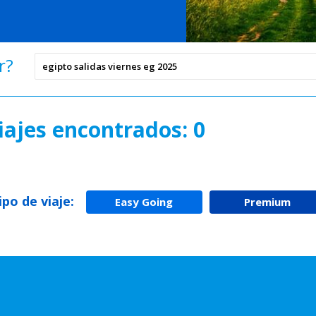
r?
iajes encontrados: 0
tipo de viaje:
Easy Going
Premium