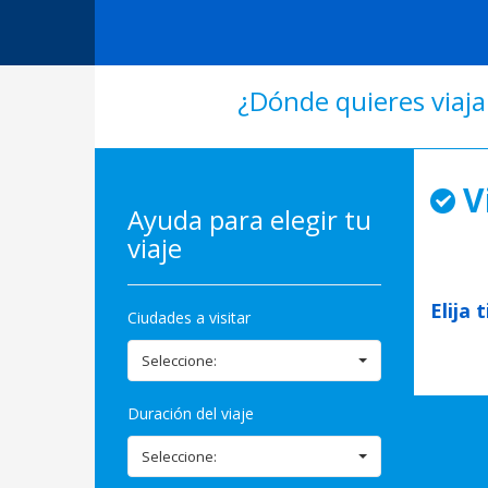
¿Dónde quieres viaja
V
Ayuda para elegir tu
viaje
Elija 
Ciudades a visitar
Seleccione:
Duración del viaje
Seleccione: