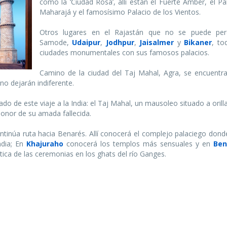
como la ‘Ciudad Rosa’, allí están el Fuerte Amber, el Pa
Maharajá y el famosísimo Palacio de los Vientos.
Otros lugares en el Rajastán que no se puede per
Samode,
Udaipur
,
Jodhpur
,
Jaisalmer
y
Bikaner
, to
ciudades monumentales con sus famosos palacios.
Camino de la ciudad del Taj Mahal, Agra, se encuentra 
 no dejarán indiferente.
o de este viaje a la India: el Taj Mahal, un mausoleo situado a orilla
onor de su amada fallecida.
ontinúa ruta hacia Benarés. Allí conocerá el complejo palaciego don
ndia; En
Khajuraho
conocerá los templos más sensuales y en
Ben
ica de las ceremonias en los ghats del río Ganges.