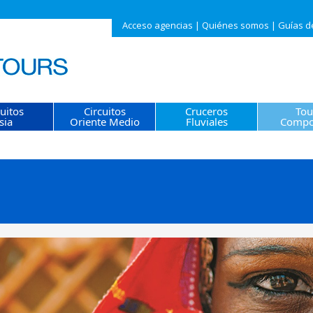
Acceso agencias
|
Quiénes somos
|
Guías d
cuitos
Circuitos
Cruceros
Tou
sia
Oriente Medio
Fluviales
Compo