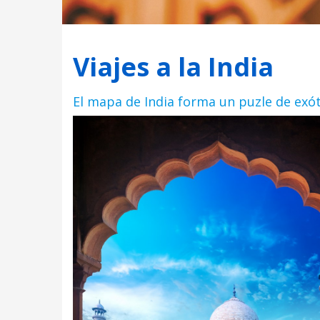
Viajes a la India
El mapa de India forma un puzle de exó