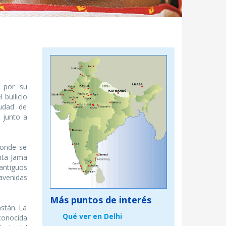
r por su
l bullicio
iudad de
 junto a
donde se
ita Jama
antiguos
avenidas
Más puntos de interés
astán. La
Qué ver en Delhi
conocida