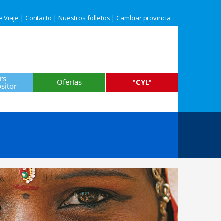
e Viaje
|
Contacto
|
Nuestros folletos
|
Cambiar provincia
rs
Ofertas
"CYL"
sitor