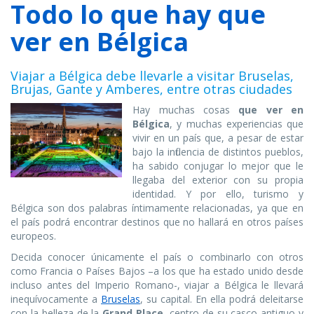
Todo lo que hay que
ver en Bélgica
Viajar a Bélgica debe llevarle a visitar Bruselas,
Brujas, Gante y Amberes, entre otras ciudades
Hay muchas cosas
que ver en
Bélgica
, y muchas experiencias que
vivir en un país que, a pesar de estar
bajo la influencia de distintos pueblos,
ha sabido conjugar lo mejor que le
llegaba del exterior con su propia
identidad. Y por ello, turismo y
Bélgica son dos palabras íntimamente relacionadas, ya que en
el país podrá encontrar destinos que no hallará en otros países
europeos.
Decida conocer únicamente el país o combinarlo con otros
como Francia o Países Bajos –a los que ha estado unido desde
incluso antes del Imperio Romano-, viajar a Bélgica le llevará
inequívocamente a
Bruselas
, su capital. En ella podrá deleitarse
con la belleza de la
Grand Place
, centro de su casco antiguo y