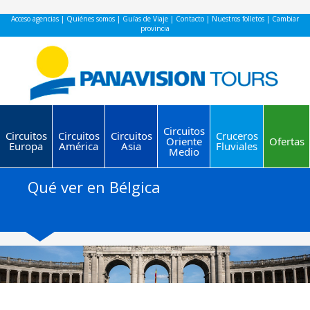
Acceso agencias
|
Quiénes somos
|
Guías de Viaje
|
Contacto
|
Nuestros folletos
|
Cambiar
provincia
Circuitos
Circuitos
Circuitos
Circuitos
Cruceros
Oriente
Ofertas
Europa
América
Asia
Fluviales
Medio
Qué ver en Bélgica