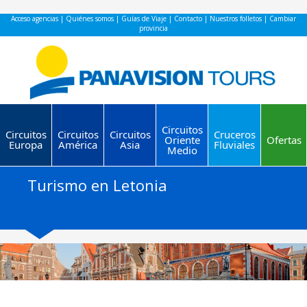
Acceso agencias
|
Quiénes somos
|
Guías de Viaje
|
Contacto
|
Nuestros folletos
|
Cambiar
provincia
Circuitos
Circuitos
Circuitos
Circuitos
Cruceros
Oriente
Ofertas
Europa
América
Asia
Fluviales
Medio
Turismo en Letonia