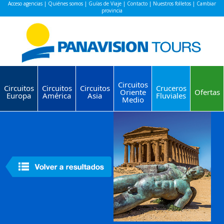
Acceso agencias
|
Quiénes somos
|
Guías de Viaje
|
Contacto
|
Nuestros folletos
|
Cambiar
provincia
Circuitos
Circuitos
Circuitos
Circuitos
Cruceros
Oriente
Ofertas
Europa
América
Asia
Fluviales
Medio