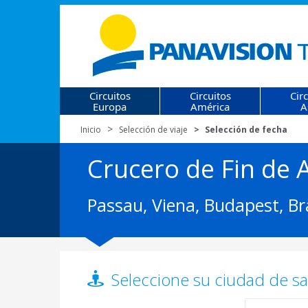
Circuitos
Circuitos
Cir
Europa
América
A
Inicio
Selección de viaje
Selección de fecha
Crucero de Fin de 
Passau, Viena, Budapest, Br
Seleccione su ciudad de sal