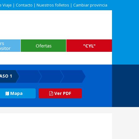
e Viaje
|
Contacto
|
Nuestros folletos
|
Cambiar provincia
rs
Ofertas
"CYL"
sitor
ASO 1
Mapa
Ver PDF