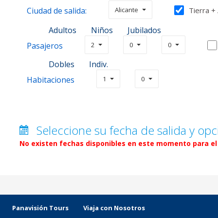
Ciudad de salida:
Alicante
Tierra +
Adultos
Niños
Jubilados
Pasajeros
2
0
0
Dobles
Indiv.
Habitaciones
1
0
Seleccione su fecha de salida y opc
No existen fechas disponibles en este momento para el 
Panavisión Tours
Viaja con Nosotros