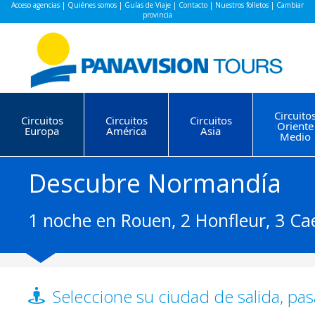
Acceso agencias
|
Quiénes somos
|
Guías de Viaje
|
Contacto
|
Nuestros folletos
|
Cambiar
provincia
Circuito
Circuitos
Circuitos
Circuitos
Oriente
Europa
América
Asia
Medio
Descubre Normandía
1 noche en Rouen, 2 Honfleur, 3 Cae
Seleccione su ciudad de salida, pas