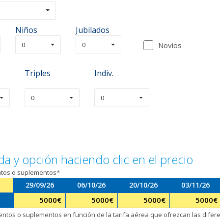
Niños
Jubilados
0
0
Novios
Triples
Indiv.
0
0
da y opción haciendo clic en el precio
entos o suplementos*
29/09/26
06/10/26
20/10/26
03/11/26
5000
€
5000
€
5000
€
5000
€
uentos o suplementos en función de la tarifa aérea que ofrezcan las dife