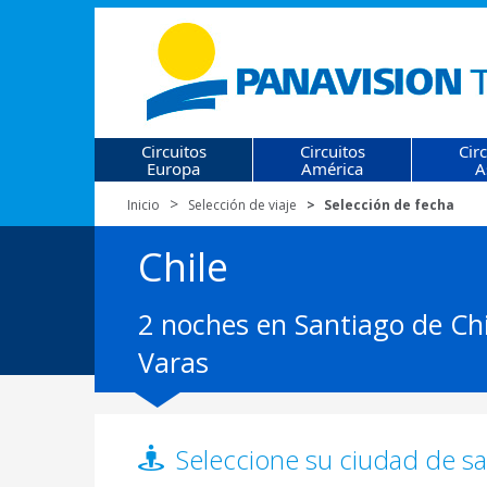
Circuitos
Circuitos
Cir
Europa
América
A
Inicio
Selección de viaje
Selección de fecha
Chile
2 noches en Santiago de Chi
Varas
Seleccione su ciudad de sal