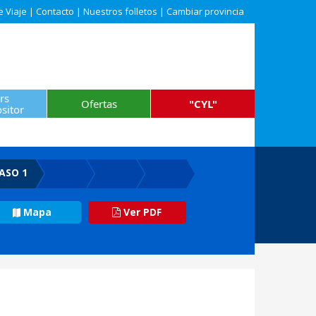
e Viaje
|
Contacto
|
Nuestros folletos
|
Cambiar provincia
rs
Ofertas
"CYL"
sitor
ASO 1
Mapa
Ver PDF