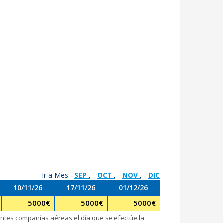
Ir a Mes:
SEP
,
OCT
,
NOV
,
DIC
10/11/26
17/11/26
01/12/26
5000
€
5000
€
5000
€
rentes compañías aéreas el día que se efectúe la