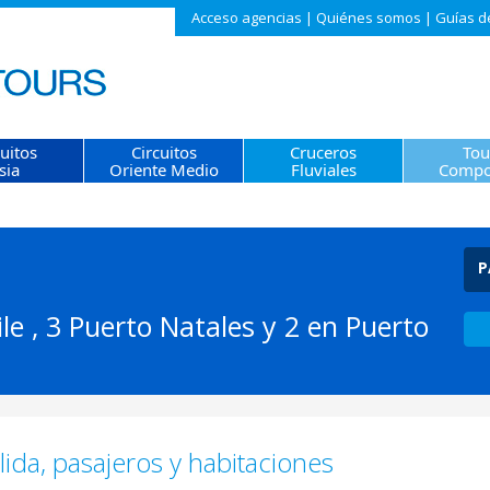
Acceso agencias
|
Quiénes somos
|
Guías d
cuitos
Circuitos
Cruceros
Tou
sia
Oriente Medio
Fluviales
Compo
P
le , 3 Puerto Natales y 2 en Puerto
ida, pasajeros y habitaciones