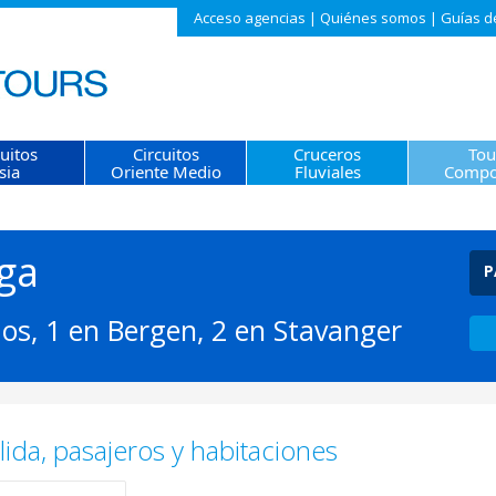
Acceso agencias
|
Quiénes somos
|
Guías d
cuitos
Circuitos
Cruceros
Tou
sia
Oriente Medio
Fluviales
Compo
ga
P
dos, 1 en Bergen, 2 en Stavanger
ida, pasajeros y habitaciones