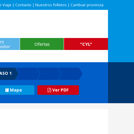
e Viaje
|
Contacto
|
Nuestros folletos
|
Cambiar provincia
rs
Ofertas
"CYL"
sitor
ASO 1
Mapa
Ver PDF