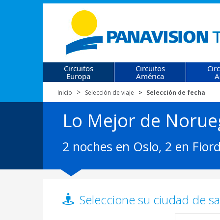
Circuitos
Circuitos
Cir
Europa
América
A
Inicio
Selección de viaje
Selección de fecha
Lo Mejor de Norue
2 noches en Oslo, 2 en Fior
Seleccione su ciudad de sal