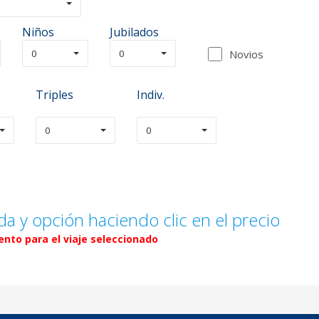
Niños
Jubilados
0
0
Novios
Triples
Indiv.
0
0
da y opción haciendo clic en el precio
nto para el viaje seleccionado