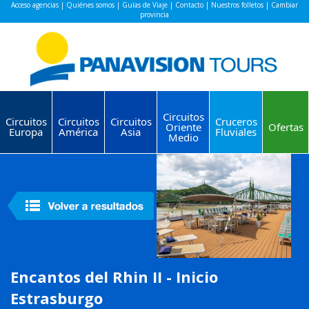
Acceso agencias
|
Quiénes somos
|
Guías de Viaje
|
Contacto
|
Nuestros folletos
|
Cambiar
provincia
Circuitos
Circuitos
Circuitos
Circuitos
Cruceros
Oriente
Ofertas
Europa
América
Asia
Fluviales
Medio
Encantos del Rhin II - Inicio
Estrasburgo