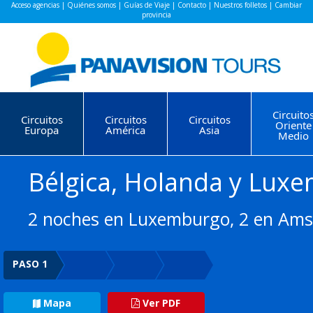
Acceso agencias
|
Quiénes somos
|
Guías de Viaje
|
Contacto
|
Nuestros folletos
|
Cambiar
provincia
Circuito
Circuitos
Circuitos
Circuitos
Oriente
Europa
América
Asia
Medio
Bélgica, Holanda y Lux
2 noches en Luxemburgo, 2 en Amst
PASO 1
Mapa
Ver PDF