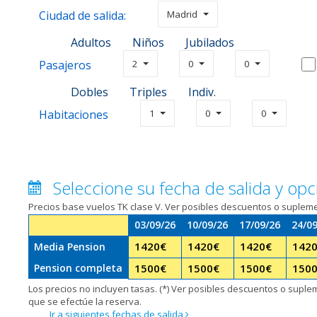
Ciudad de salida:
Madrid
Adultos
Niños
Jubilados
Pasajeros
2
0
0
Dobles
Triples
Indiv.
Habitaciones
1
0
0
Seleccione su fecha de salida y opc
Precios base vuelos TK clase V. Ver posibles descuentos o suplem
03/09/26
10/09/26
17/09/26
24/0
1420
€
1420
€
1420
€
142
Media Pension
Pension completa
1500
€
1500
€
1500
€
150
Los precios no incluyen tasas. (*) Ver posibles descuentos o suple
que se efectúe la reserva.
Ir a siguientes fechas de salida