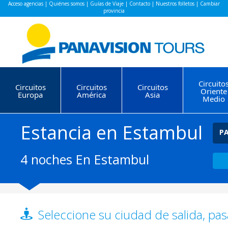
Acceso agencias
|
Quiénes somos
|
Guías de Viaje
|
Contacto
|
Nuestros folletos
|
Cambiar
provincia
Circuito
Circuitos
Circuitos
Circuitos
Oriente
Europa
América
Asia
Medio
Estancia en Estambul
PA
4 noches En Estambul
Seleccione su ciudad de salida, pas