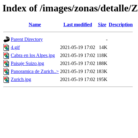
Index of /images/zonas/detalle
Name
Last modified
Size
Description
Parent Directory
-
4.gif
2021-05-19 17:02
14K
Cabra en los Alpes.jpg
2021-05-19 17:02
118K
Paisaje Suizo.jpg
2021-05-19 17:02
188K
Panoramica de Zurich..>
2021-05-19 17:02
183K
Zurich.jpg
2021-05-19 17:02
195K