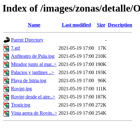
Index of /images/zonas/detalle
Name
Last modified
Size
Description
Parent Directory
-
7.gif
2021-05-19 17:00
17K
Anfiteatro de Pula.jpg
2021-05-19 17:00
210K
Mirador junto al mar..>
2021-05-19 17:00
190K
Palacios y jardines ..>
2021-05-19 17:00
193K
Playa de Istria.jpg
2021-05-19 17:00
96K
Rovinj.jpg
2021-05-19 17:00
111K
Rovinj desde el aire..>
2021-05-19 17:00
187K
Trogir.jpg
2021-05-19 17:00
272K
Vista aerea de Rovin..>
2021-05-19 17:00
254K