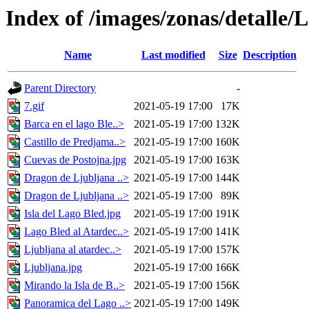
Index of /images/zonas/detalle/
Name
Last modified
Size
Description
Parent Directory
-
7.gif
2021-05-19 17:00
17K
Barca en el lago Ble..>
2021-05-19 17:00
132K
Castillo de Predjama..>
2021-05-19 17:00
160K
Cuevas de Postojna.jpg
2021-05-19 17:00
163K
Dragon de Ljubljana ..>
2021-05-19 17:00
144K
Dragon de Ljubljana ..>
2021-05-19 17:00
89K
Isla del Lago Bled.jpg
2021-05-19 17:00
191K
Lago Bled al Atardec..>
2021-05-19 17:00
141K
Ljubljana al atardec..>
2021-05-19 17:00
157K
Ljubljana.jpg
2021-05-19 17:00
166K
Mirando la Isla de B..>
2021-05-19 17:00
156K
Panoramica del Lago ..>
2021-05-19 17:00
149K